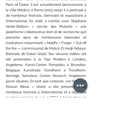
Paris et Dakar. Il est actuellement pensionnaire à
la Villa Médicis à Rome
(2023-2024)
. Il a participé à
de nombreux festivals, biennales et expositions à
l’international. En 2018, il coinitie avec Stéphane
Verlet-Bottero, « L’école des Mutants » une
plateforme collaborative d’art et de recherche qu’il
présente dans de nombreuses biennales et
institutions notamment « Ndaffa / Forger / Out off
the fire », commissariat de Malick El Hadji Ndiaye,
Biennale de Dakar (2022). Ses oeuvres vidéos ont
été présentées à la Tate Modern à Londres,
Angleterre, Kanal-Centre Pompidou à Bruxelles,
Belgique, Kunsthalle Trondheim à Trondheim,
Norvège, Sainsbury Center, Norwich, Angleterre,
parmi d’autres. En tant que cinéaste, son film « La
Maison Bleue » (2020) a été présenté à de
nombreux festivals à l’international et a reçu une
mention spéciale du jury à l’IDFA à Amsterdam en
2020.
Avant la Villa Médicis, il a participé à d’autres
résidences notamment à la Citédes Arts à Paris
(2022), à la Clark House Initiative, Mumbai, Inde