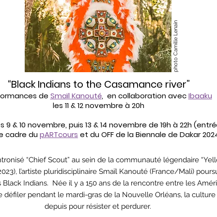
photo Camille Lenain
“Black Indians to the Casamance river”
formances de
Smaïl Kanouté
, en collaboration avec
Ibaaku
les 11 & 12 novembre à 20h
es 9 & 10 novembre, puis 13 & 14 novembre de 19h à 22h (entrée
le cadre du
pARTcours
et du OFF de la Biennale de Dakar 202
ntronisé “Chief Scout” au sein de la communauté légendaire “Ye
023), l’artiste pluridisciplinaire Smaïl Kanouté (France/Mali) pour
 Black Indians. Née il y a 150 ans de la rencontre entre les Amér
de défiler pendant le mardi-gras de la Nouvelle Orléans, la culture
depuis pour résister et perdurer.