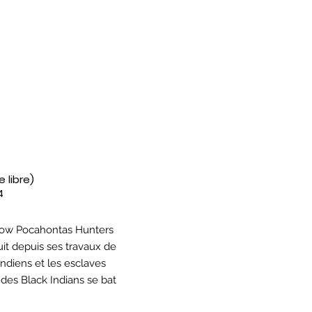
 libre)
4
llow Pocahontas Hunters
suit depuis ses travaux de
indiens et les esclaves
 des Black Indians se bat