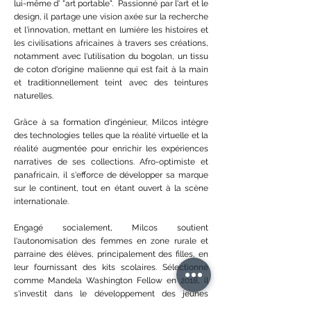
lui-même d' "art portable". Passionné par l'art et le
design, il partage une vision axée sur la recherche
et l'innovation, mettant en lumière les histoires et
les civilisations africaines à travers ses créations,
notamment avec l'utilisation du bogolan, un tissu
de coton d'origine malienne qui est fait à la main
et traditionnellement teint avec des teintures
naturelles.
Grâce à sa formation d'ingénieur, Milcos intègre
des technologies telles que la réalité virtuelle et la
réalité augmentée pour enrichir les expériences
narratives de ses collections. Afro-optimiste et
panafricain, il s'efforce de développer sa marque
sur le continent, tout en étant ouvert à la scène
internationale.
Engagé socialement, Milcos soutient
l'autonomisation des femmes en zone rurale et
parraine des élèves, principalement des filles, en
leur fournissant des kits scolaires. Sélectionné
comme Mandela Washington Fellow en 2018, il
s'investit dans le développement des jeunes
leaders africains, notamment dans sa région