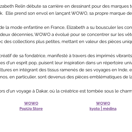
Elizabeth Relin débute sa carrière en dessinant pour des marques
ork. Elle prend son envol en lançant WOWO, sa propre marque de
de la mode enfantine en France, Elizabeth a su bousculer les co
s deux décennies, WOWO a évolué pour se concentrer sur les 
c des collections plus petites, mettant en valeur des pièces uniq
créatif de sa fondatrice, manifesté à travers des imprimés vibrant
es d'un esprit pop, puisent leur inspiration dans un répertoire uni
ultures en intégrant des tissus ramenés de ses voyages en Inde, e
nos, en particulier, sont devenus des pièces emblématiques de l
lors d'un voyage à Dakar, où la créatrice est tombée sous le cha
WOWO
WOWO
PopUp Store
kyoto⎪médina